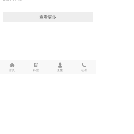
综合内科
查看更多
消化内科
胸心外科
儿科
妇产科
낀
뀴
넙
끅
首页
科室
医生
电话
骨科
24小时急救电话：2927979、2950120、3360555
24小时服务电话：2957248、3360500
呼吸内科
反馈电话：0372-3360502 健康体检热线：3360600
院址：市东风路北段363号（乘2路、8路、63路、56
急诊科
路、33路、22路公交车三医院站下车即到）
院长信箱：aysdsrmyyyzxx@163.com
康复医学科
版权所有 © 安阳市第三人民医院
麻醉科
邮编：455000