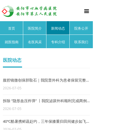
首页
끀
医院简介
首页
医院简介
新闻动态
院务公开
医院文化
就医指南
名医风采
专科介绍
联系我们
医院领导
医院荣誉
医院动态
医院动态
腹腔镜微创保胆取石｜我院普外科为患者保留完整胆囊功能
院务公开
2026-07-05
就医指南
拆除 “隐形血压炸弹” 丨我院泌尿外科顺利完成两例腹腔镜嗜铬细胞瘤微创手术
2026-07-05
名医风采
40℃酷暑携鲜蔬赴约，三年保膝重归田间健步如飞——记安阳市第三人民医院李任增保膝团队与老农的暖心医患之约
心血管内科
2026-07-05