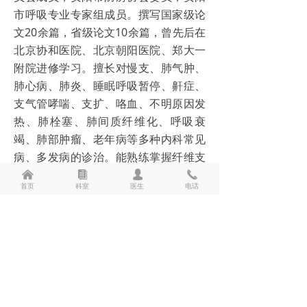
市呼吸专业专家组成员。撰写国家级论
泌尿肛肠科
文20余篇，省级论文10余篇，曾先后在
神经外科
北京协和医院、北京朝阳医院、郑大一
附院进修学习。擅长对慢支、肺气肿、
神经内科
肺心病、肺炎、睡眠呼吸暂停、鼾症、
支气管哮喘、支扩、咯血、不明原因发
肾病内科
热、肺栓塞、肺间质纤维化、呼吸衰
竭、肺部肿瘤、老年病等多种内科常见
疼痛科
病、多发病的诊治。能熟练掌握纤维支
内分泌科
气管镜、肺功能、有创及无创呼吸机的
낀
뀴
넙
끅
¥
0.00
加入购物车
낙
首页
科室
医生
电话
操作。
中医内科
联系电话：
13837281919
皮肤科
前一个：
无
ꄴ
风湿科
后一个：
无
ꄲ
超声诊断