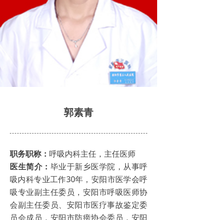
综合内科
消化内科
胸心外科
儿科
妇产科
郭素青
骨科
呼吸内科
职务职称：
呼吸内科主任，主任医师
医生简介：
毕业于新乡医学院，从事呼
急诊科
吸内科专业工作30年，安阳市医学会呼
康复医学科
吸专业副主任委员，安阳市呼吸医师协
会副主任委员、安阳市医疗事故鉴定委
麻醉科
员会成员，安阳市防痨协会委员，安阳