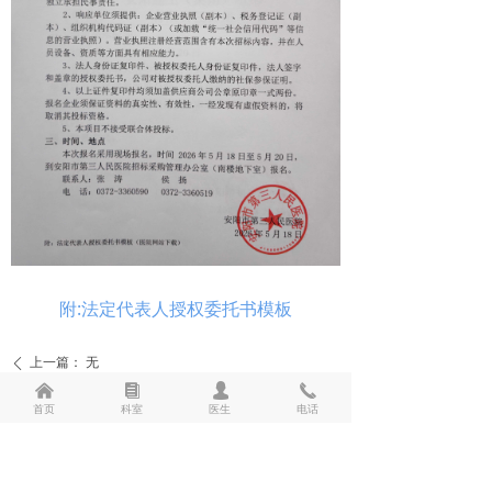
综合内科
消化内科
胸心外科
儿科
妇产科
骨科
附:法定代表人授权委托书模板
呼吸内科
上一篇：
无
ꄴ
急诊科
낀
뀴
넙
끅
下一篇：
无
ꄲ
首页
科室
医生
电话
康复医学科
麻醉科
24小时急救电话：2927979、2950120、3360555