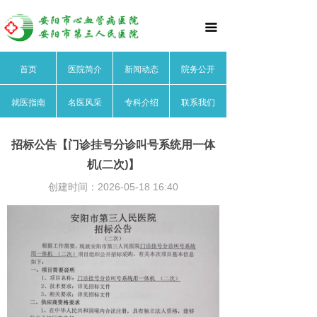
首页
끀
医院简介
首页
医院简介
新闻动态
院务公开
医院文化
就医指南
名医风采
专科介绍
联系我们
医院领导
医院荣誉
招标公告【门诊挂号分诊叫号系统用一体
机(二次)】
医院动态
创建时间：
2026-05-18
16:40
院务公开
就医指南
名医风采
心血管内科