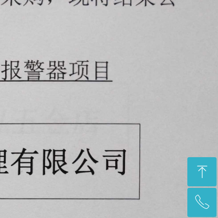
ꁸ
ꂅ
回到顶部