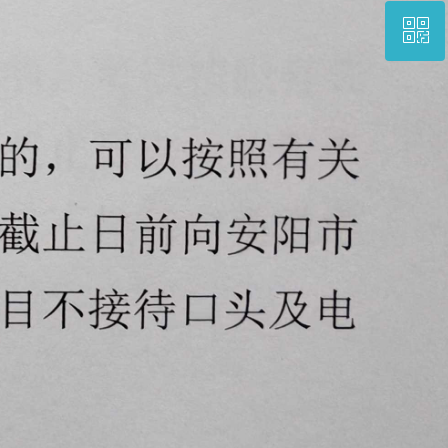
ꀥ
0372-2927979
三医院二维码