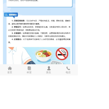
낀
뀴
넙
끅
首页
科室
医生
电话