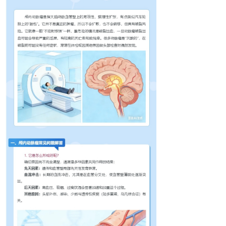
综合内科
消化内科
胸心外科
儿科
妇产科
骨科
呼吸内科
急诊科
康复医学科
麻醉科