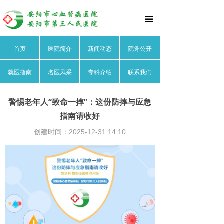
首页
끀
医院简介
首页
医院简介
新闻动态
院务公开
医院文化
就医指南
名医风采
专科介绍
联系我们
医院领导
医院荣誉
警惕老年人“致命一摔”：这份防摔与应急
指南请收好
医院动态
创建时间：
2025-12-31
14:10
院务公开
就医指南
名医风采
心血管内科