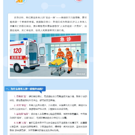
综合内科
消化内科
胸心外科
儿科
妇产科
骨科
呼吸内科
急诊科
康复医学科
麻醉科