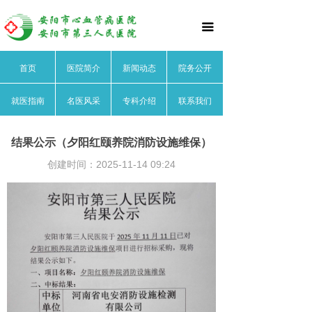
首页
끀
医院简介
首页
医院简介
新闻动态
院务公开
医院文化
就医指南
名医风采
专科介绍
联系我们
医院领导
医院荣誉
结果公示（夕阳红颐养院消防设施维保）
创建时间：
2025-11-14
09:24
医院动态
院务公开
就医指南
名医风采
心血管内科