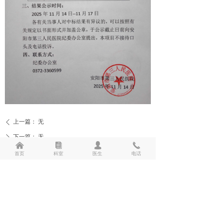
综合内科
消化内科
胸心外科
儿科
妇产科
骨科
上一篇：
无
ꄴ
下一篇：
无
ꄲ
呼吸内科
낀
뀴
넙
끅
首页
科室
医生
电话
急诊科
24小时急救电话：2927979、2950120、3360555
康复医学科
24小时服务电话：2957248、3360500
反馈电话：0372-3360502 健康体检热线：3360600
麻醉科
院址：市东风路北段363号（乘2路、8路、63路、56