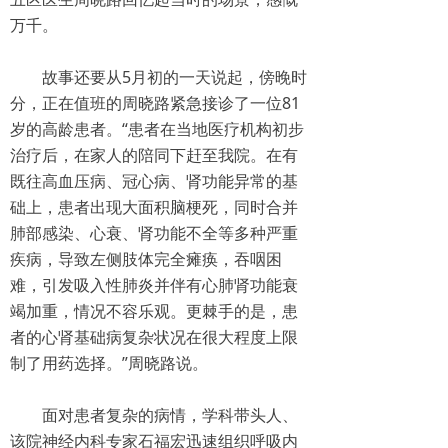
万千。
泌尿肛肠科
神经外科
故事还要从5月初的一天说起，傍晚时
分，正在值班的周晓路紧急接诊了一位81
神经内科
岁的高龄患者。“患者在当地医疗机构初步
治疗后，在家人的陪同下赶至我院。在有
肾病内科
既往高血压病、冠心病、肾功能异常的基
础上，患者出现大面积脑梗死，同时合并
疼痛科
肺部感染、心衰、肾功能不全等多种严重
内分泌科
疾病，导致左侧肢体完全瘫痪，吞咽困
难，引发吸入性肺炎并伴有心肺肾功能衰
中医内科
竭加重，情况不容乐观。更棘手的是，患
者的心肾基础病复杂状况在很大程度上限
皮肤科
制了用药选择。”周晓路说。
风湿科
面对患者复杂的病情，学科带头人、
超声诊断
该院神经内科专家石福宏迅速组织呼吸内