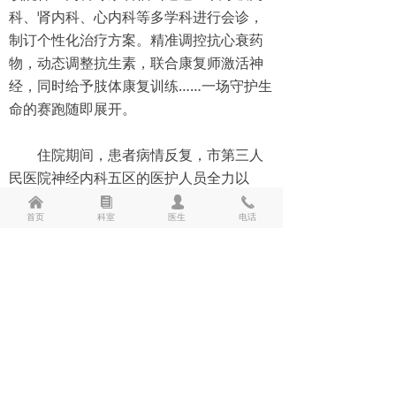
科、肾内科、心内科等多学科进行会诊，
临床检验
制订个性化治疗方案。精准调控抗心衰药
物，动态调整抗生素，联合康复师激活神
病理科
经，同时给予肢体康复训练……一场守护生
普通外科
命的赛跑随即展开。
家庭病床科
住院期间，患者病情反复，市第三人
民医院神经内科五区的医护人员全力以
专科介绍
赴，丝毫不敢放松。每次查房，周晓路都
낀
뀴
넙
끅
首页
科室
医生
电话
会认真询问老人的吃饭、活动等情况，及
党建工作
时调整治疗方案。护士每两小时为老人进
纪检监察
行翻身叩背，有效降低了肺炎复发率。
教师资格证体检预约
一审丨单康娜
联系我们
二审丨吕秋杰
三审丨石福宏