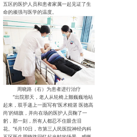
五区的医护人员和患者家属一起见证了生
综合内科
命的顽强与医学的温度。
消化内科
胸心外科
儿科
妇产科
骨科
周晓路（右）为患者进行治疗
呼吸内科
“
出院那天，老人从轮椅上颤巍巍地站
急诊科
起来，双手递上一面写有‘医术精湛 医德高
尚’的锦旗，并向在场的医护人员鞠了一
康复医学科
躬，那一刻，所有人都忍不住眼含泪
花。”6月10日，市第三人民医院神经内科
麻醉科
五区医生周晓路回忆起当时的场景，感慨