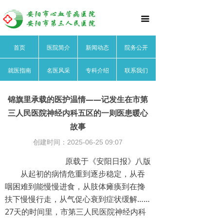
首页
끀
医院简介
首页
医院简介
新闻动态
院务公开
医院文化
就医指南
名医风采
专科介绍
联系我们
医院领导
医院荣誉
锦旗里承载的医护温情——记发生在市第
三人民医院神经内科五区的一则医患暖心
医院动态
故事
院务公开
创建时间：
2025-06-25
09:07
原载于《安阳日报》八版
就医指南
从起初的病情危重到逐步稳定，从吞
咽困难到能慢慢进食，从肢体瘫痪到在搀
名医风采
扶下慢慢行走，从气促心衰到症状缓解……
心血管内科
27天的时间里，市第三人民医院神经内科