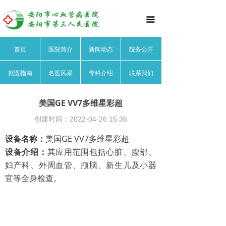
首页
끀
医院简介
首页
医院简介
新闻动态
院务公开
医院文化
就医指南
名医风采
专科介绍
联系我们
医院领导
医院荣誉
美国GE VV7多维星彩超
创建时间：
2022-04-26
15:36
医院动态
设备名称：
美国GE VV7多维星彩超
院务公开
设备介绍：
其应用范围包括心脏、腹部、
妇产科、外周血管、颅脑、新生儿及小器
就医指南
官等全身检查。
名医风采
心血管内科