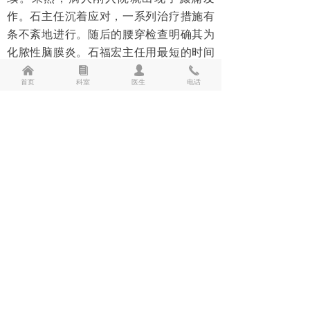
作。石主任沉着应对，一系列治疗措施有
临床检验
条不紊地进行。随后的腰穿检查明确其为
化脓性脑膜炎。石福宏主任用最短的时间
病理科
确定了病因，找到了治疗方向。经过大家
낀
뀴
넙
끅
普通外科
首页
科室
医生
电话
的不懈努力，患者最终痊愈出院。仁心妙
术，精益求精。这是我们的科训，也是我
家庭病床科
们的行动指南。不忘初心，健康中原。这
是我们牢记的使命。医师节到了，借此机
专科介绍
会，祝全国的同仁们身体健康，万事如
党建工作
意！
神内五区 井晶
纪检监察
上一篇：
无
ꄴ
教师资格证体检预约
下一篇：
无
ꄲ
联系我们
24小时急救电话：2927979、2950120、3360555