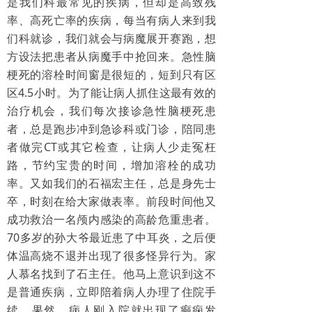
是我们科最常见的疾病，但却是高致残
泌尿肛肠科
率、高死亡率的疾病，每当有病人来到我
们科就诊，我们就会与病魔展开赛跑，想
神经外科
方设法把患者从病魔手中抢回来。急性脑
梗死的溶栓时间窗是很短的，短到只有区
神经内科
区4.5小时。为了能让病人抓住这最有效的
治疗机会，我们每次接诊急性脑梗死患
肾病内科
者，总是跑步冲到急诊科或门诊，陪同患
疼痛科
者做完CT或其它检查，让病人少走冤枉
路，节约宝贵的时间，增加溶栓的成功
内分泌科
率。又如我们的石福宏主任，总是身先士
卒，时刻在给大家做表率。前段时间他又
中医内科
成功救治一名颅内感染的高龄危重患者。
70多岁的孙大爷最近患了中耳炎，之后便
皮肤科
体温高烧不退并出现了很多怪异行为。家
风湿科
人慕名找到了石主任。他马上意识到这不
是普通疾病，立即陪着病人办理了住院手
超声诊断
续。果然，病人刚入院就出现了癫痫发