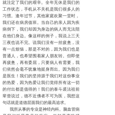
就注定了我们的艰辛。全年无休是我们的
综合内科
工作状态，手机从不关机是我们很多人的
习惯。逢年过节，其他家庭欢聚一堂时，
消化内科
我们还在病房值班。当自己的亲人因为疾
病倒下，我们却因为身边的病人而无法陪
胸心外科
在他们身边。像这样的例子，我说上三天
儿科
三夜也说不完。说我们没有一丝疲惫，没
有一点烦恼，那是不对的，因为我们也是
妇产科
普通人，也希望围着家人朋友转。但即使
再疲惫，再有委屈，只要病人有需要，我
骨科
们依然会毫不犹豫地挺身而出。因为我们
是医生！我们的坚持源于我们对这份事业
呼吸内科
的热爱，因为热爱让我们觉得所有这一切
急诊科
的付出都是值得的！我们的泰斗裘法祖前
辈曾说过，德不近佛者不可为医，我想这
康复医学科
句话就是道德层面我们的最高追求。
我所从事的专业是神经内科。脑血管病
麻醉科