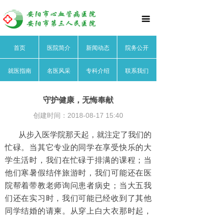
首页
끀
医院简介
首页
医院简介
新闻动态
院务公开
医院文化
就医指南
名医风采
专科介绍
联系我们
医院领导
医院荣誉
守护健康，无悔奉献
创建时间：
2018-08-17
15:40
医院动态
从步入医学院那天起，就注定了我们的
院务公开
忙碌。当其它专业的同学在享受快乐的大
学生活时，我们在忙碌于排满的课程；当
就医指南
他们寒暑假结伴旅游时，我们可能还在医
院帮着带教老师询问患者病史；当大五我
名医风采
们还在实习时，我们可能已经收到了其他
心血管内科
同学结婚的请柬。从穿上白大衣那时起，