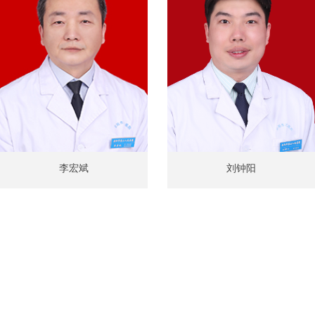
李宏斌
刘钟阳